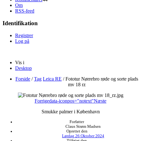
Om
RSS-feed
Identifikation
Registrer
Log på
Vis i
Desktop
Forside
/
Tag
Leica RE
/
Fototur Nørrebro røde og sorte plads
mv 18 rz
Forrige
data-iconpos="notext"
Næste
Smukke palmer i København
Forfatter
Claus Strøm Madsen
Oprettet den
Lørdag 26 Oktober 2024
Tilføjet den