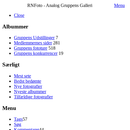
RNFoto - Analog Gruppens Galleri
Menu
Close
Albummer
Gruppens Udstillinger
7
Medlemmernes sider
281
Gruppens fototure
518
Gruppens konkurrencer
19
Særligt
Mest sete
Bedst bedømte
Nye fotografier
Nyeste albummer
Tilfældige fotografier
Menu
Tags
57
Søg
Kommentarer
44