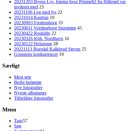
20231203 Byens Lys, fototur hvor Prisme82 fra Hillerød var
inviteret med
23
20231106 Leg med lys
22
20231014 Kastrup
19
20230903 Fredensborg
33
20230611 Vordingborg Storstrøm
45
20230422 Roskilde
22
20230326 Kbh. Nordhavn
16
20230122 Helsingør
28
20221113 Boesdal Kalkbrud Stevns
25
Gruppens konkurrencer
19
Særligt
Mest sete
Bedst bedømte
Nye fotografier
Nyeste albummer
Tilfældige fotografier
Menu
Tags
57
Søg