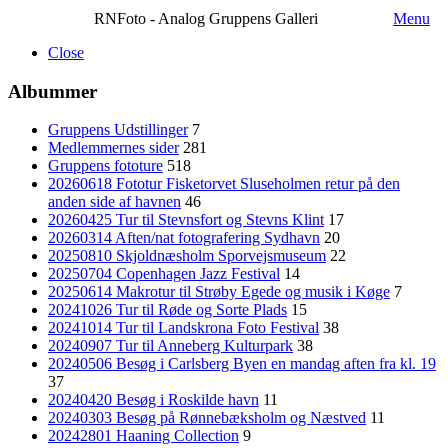
RNFoto - Analog Gruppens Galleri
Menu
Close
Albummer
Gruppens Udstillinger
7
Medlemmernes sider
281
Gruppens fototure
518
20260618 Fototur Fisketorvet Sluseholmen retur på den
anden side af havnen
46
20260425 Tur til Stevnsfort og Stevns Klint
17
20260314 Aften/nat fotografering Sydhavn
20
20250810 Skjoldnæsholm Sporvejsmuseum
22
20250704 Copenhagen Jazz Festival
14
20250614 Makrotur til Strøby Egede og musik i Køge
7
20241026 Tur til Røde og Sorte Plads
15
20241014 Tur til Landskrona Foto Festival
38
20240907 Tur til Anneberg Kulturpark
38
20240506 Besøg i Carlsberg Byen en mandag aften fra kl. 19
37
20240420 Besøg i Roskilde havn
11
20240303 Besøg på Rønnebæksholm og Næstved
11
20242801 Haaning Collection
9