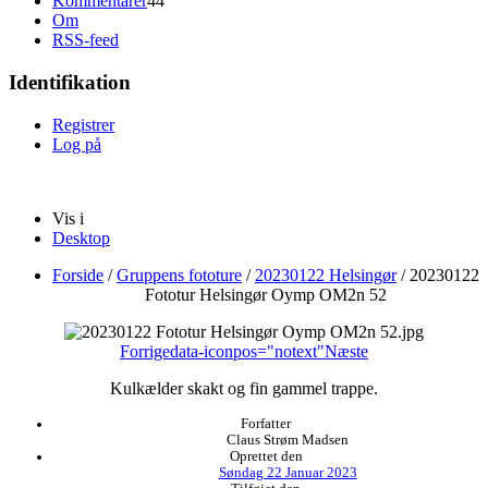
Kommentarer
44
Om
RSS-feed
Identifikation
Registrer
Log på
Vis i
Desktop
Forside
/
Gruppens fototure
/
20230122 Helsingør
/
20230122
Fototur Helsingør Oymp OM2n 52
Forrige
data-iconpos="notext"
Næste
Kulkælder skakt og fin gammel trappe.
Forfatter
Claus Strøm Madsen
Oprettet den
Søndag 22 Januar 2023