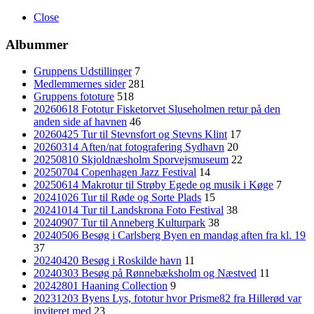
Close
Albummer
Gruppens Udstillinger
7
Medlemmernes sider
281
Gruppens fototure
518
20260618 Fototur Fisketorvet Sluseholmen retur på den
anden side af havnen
46
20260425 Tur til Stevnsfort og Stevns Klint
17
20260314 Aften/nat fotografering Sydhavn
20
20250810 Skjoldnæsholm Sporvejsmuseum
22
20250704 Copenhagen Jazz Festival
14
20250614 Makrotur til Strøby Egede og musik i Køge
7
20241026 Tur til Røde og Sorte Plads
15
20241014 Tur til Landskrona Foto Festival
38
20240907 Tur til Anneberg Kulturpark
38
20240506 Besøg i Carlsberg Byen en mandag aften fra kl. 19
37
20240420 Besøg i Roskilde havn
11
20240303 Besøg på Rønnebæksholm og Næstved
11
20242801 Haaning Collection
9
20231203 Byens Lys, fototur hvor Prisme82 fra Hillerød var
inviteret med
23