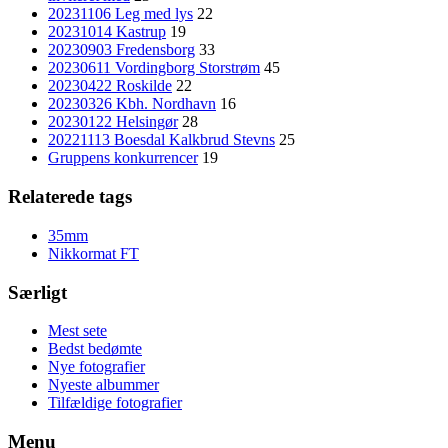
20231106 Leg med lys
22
20231014 Kastrup
19
20230903 Fredensborg
33
20230611 Vordingborg Storstrøm
45
20230422 Roskilde
22
20230326 Kbh. Nordhavn
16
20230122 Helsingør
28
20221113 Boesdal Kalkbrud Stevns
25
Gruppens konkurrencer
19
Relaterede tags
35mm
Nikkormat FT
Særligt
Mest sete
Bedst bedømte
Nye fotografier
Nyeste albummer
Tilfældige fotografier
Menu